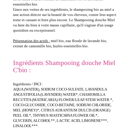
essentielles bio.
Grace aux vertus de ses ingrédients, le shampooing bio au miel a
une action directe sur la beauté de vos cheveux, contre leur aspect
terne et cassant et bien plus encore. Le Shampooing douche Miel
va faire du bien à votre masse capillaire, qu'il s'agisse d'un usage
quotidien ou exceptionnel.
Présentation des actifs :
miel bio, eau florale de lavande bio,
extrait de camomille bio, huiles essentielles bio.
Ingrédients Shampooing douche Miel
C'bio :
Ingrédients / INCI :
AQUA (WATER), SODIUM COCO-SULFATE, LAVANDULA
ANGUSTIFOLIA (LAVENDER) WATER*, CHAMOMILLA
RECUTITA (MATRICARIA) FLOWER/LEAF/STEM WATER *,
COCO-GLUCOSIDE, COCO-BETAINE, SODIUM CHLORIDE,
MEL (HONEY)*, CITRUS AURANTIUM DULCIS (ORANGE)
PEEL OIL*, THYMUS MASTICHINA FLOWER OIL*,
GLYCERIN, ALCOHOL**, LACTIC ACID, LIMONENE***,
LINALOOL***.