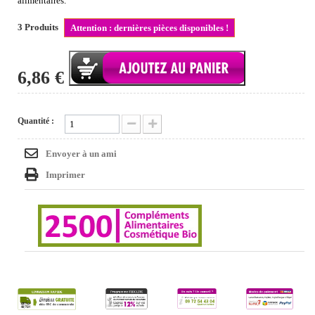
alimentaires.
3
Produits
Attention : dernières pièces disponibles !
6,86 €
Quantité :
Envoyer à un ami
Imprimer