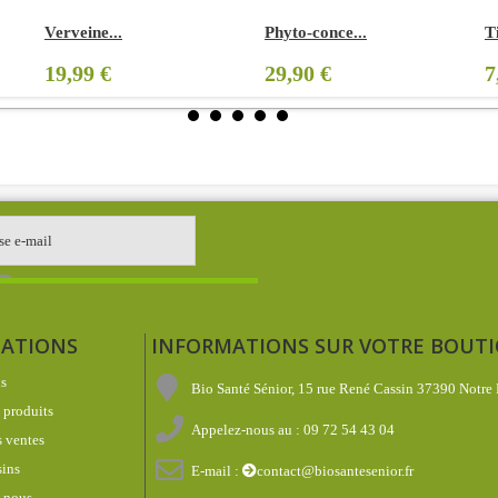
Verveine...
Phyto-conce...
T
19,99 €
29,90 €
7
ATIONS
INFORMATIONS SUR VOTRE BOUT
s
Bio Santé Sénior, 15 rue René Cassin 37390 Notre
produits
Appelez-nous au :
09 72 54 43 04
 ventes
ins
E-mail :
contact@biosantesenior.fr
-nous