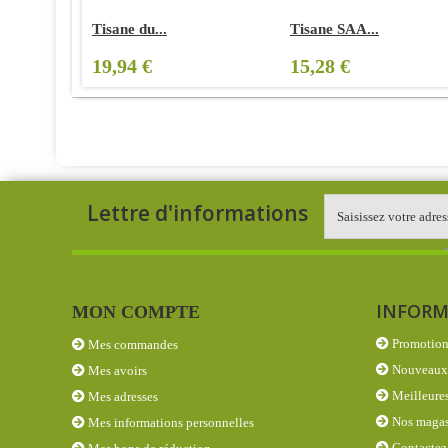
Tisane du...
Tisane SAA...
19,94 €
15,28 €
Lettre d'informations
INFORM
MON COMPTE
Promotion
Mes commandes
Nouveaux 
Mes avoirs
Meilleures
Mes adresses
Nos magas
Mes informations personnelles
Contactez