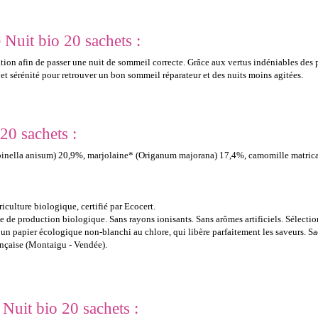
Nuit bio 20 sachets :
xation afin de passer une nuit de sommeil correcte. Grâce aux vertus indéniables des 
et sérénité pour retrouver un bon sommeil réparateur et des nuits moins agitées.
20 sachets :
pinella anisum) 20,9%, marjolaine* (Origanum majorana) 17,4%, camomille matricai
griculture biologique, certifié par Ecocert.
e production biologique. Sans rayons ionisants. Sans arômes artificiels. Sélection 
un papier écologique non-blanchi au chlore, qui libère parfaitement les saveurs. Sa
rançaise (Montaigu - Vendée).
 Nuit bio 20 sachets :