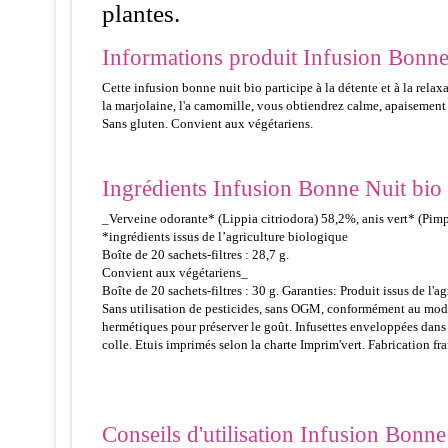
plantes.
Informations produit Infusion Bonne 
Cette infusion bonne nuit bio participe à la détente et à la rela
la marjolaine, l'a camomille, vous obtiendrez calme, apaisement 
Sans gluten. Convient aux végétariens.
Ingrédients Infusion Bonne Nuit bio 
_Verveine odorante* (Lippia citriodora) 58,2%, anis vert* (Pim
*ingrédients issus de l’agriculture biologique
Boîte de 20 sachets-filtres : 28,7 g.
Convient aux végétariens_
Boîte de 20 sachets-filtres : 30 g. Garanties: Produit issus de l'a
Sans utilisation de pesticides, sans OGM, conformément au mode d
hermétiques pour préserver le goût. Infusettes enveloppées dans 
colle. Etuis imprimés selon la charte Imprim'vert. Fabrication f
Conseils d'utilisation Infusion Bonne