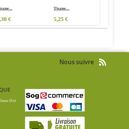
isane...
Tisane...
Tisane Be.
,30 €
5,25 €
15,13 €
Nous suivre
IQUE
 Dame D'oé