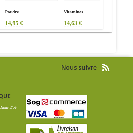
oudre...
Vitamines...
Mascara à
4,95 €
14,63 €
9,06 €
Nous suivre
IQUE
 Dame D'oé