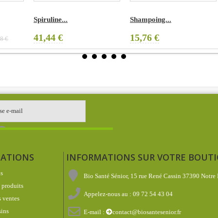
Spiruline...
Shampoing...
P
41,44 €
15,76 €
1
ATIONS
INFORMATIONS SUR VOTRE BOUT
s
Bio Santé Sénior, 15 rue René Cassin 37390 Notre
produits
Appelez-nous au :
09 72 54 43 04
 ventes
ins
E-mail :
contact@biosantesenior.fr