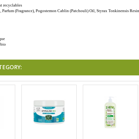
t recyclables
 Parfum (Fragrance), Pogostemon Cablin (Patchouli) Oil
,
Styrax Tonkinensis Resi
que
ébio
TEGORY: