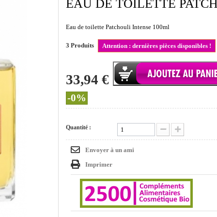
EAU DE TOILETTE PATCH
Eau de toilette Patchouli Intense 100ml
3
Produits
Attention : dernières pièces disponibles !
33,94 €
-0%
Quantité :
Envoyer à un ami
Imprimer