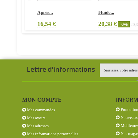
Après...
Fluide...
16,54 €
20,38 €
-0%
20,38 €
Lettre d'informations
INFORM
MON COMPTE
Promotion
Mes commandes
Nouveaux 
Mes avoirs
Meilleures
Mes adresses
Nos magas
Mes informations personnelles