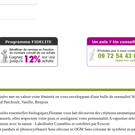
isées met en valeur votre féminité en vous enveloppant d'une bulle de sensualité.V
d:Patchouli, Vanille, Benjoin
iles essentielles biologiques,Florame vous fait découvrir des créations aromatiques
urels, elles respectent votre peau et soulignent votre personnalité.A vaporiser sel
onie avec la nature : Labellisées Cosmébio et certifiées par Ecocert
ns paraben ni phenoxyéthanol Sans silicone ni OGM Sans colorant de synthèse ni p