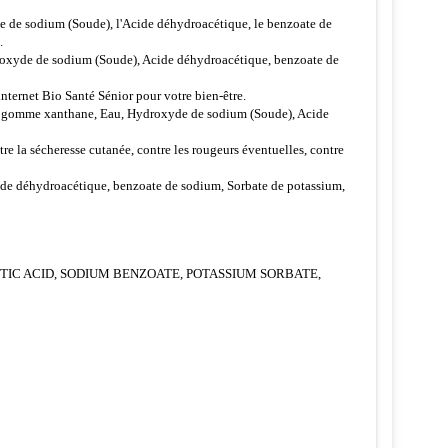
yde de sodium (Soude), l'Acide déhydroacétique, le benzoate de
.
ydroxyde de sodium (Soude), Acide déhydroacétique, benzoate de
internet Bio Santé Sénior pour votre bien-être.
ice, gomme xanthane, Eau, Hydroxyde de sodium (Soude), Acide
tre la sécheresse cutanée, contre les rougeurs éventuelles, contre
Acide déhydroacétique, benzoate de sodium, Sorbate de potassium,
TIC ACID, SODIUM BENZOATE, POTASSIUM SORBATE,