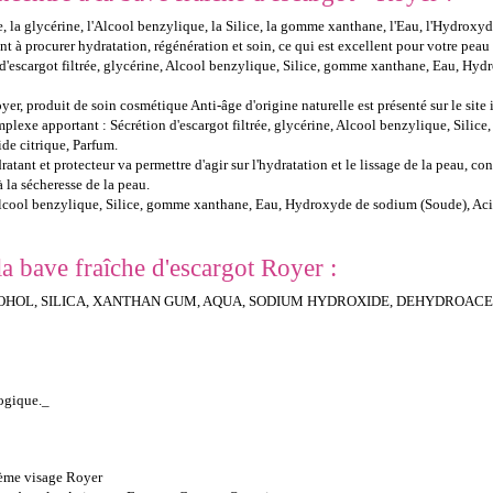
ée, la glycérine, l'Alcool benzylique, la Silice, la gomme xanthane, l'Eau, l'Hydrox
nt à procurer hydratation, régénération et soin, ce qui est excellent pour votre peau 
n d'escargot filtrée, glycérine, Alcool benzylique, Silice, gomme xanthane, Eau, H
er, produit de soin cosmétique Anti-âge d'origine naturelle est présenté sur le site 
mplexe apportant : Sécrétion d'escargot filtrée, glycérine, Alcool benzylique, Sil
de citrique, Parfum.
tant et protecteur va permettre d'agir sur l'hydratation et le lissage de la peau, con
 à la sécheresse de la peau.
ne, Alcool benzylique, Silice, gomme xanthane, Eau, Hydroxyde de sodium (Soude), 
a bave fraîche d'escargot Royer :
COHOL, SILICA, XANTHAN GUM, AQUA, SODIUM HYDROXIDE, DEHYDROACE
logique._
crème visage Royer