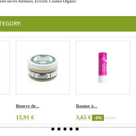
esté sur les Animaux, Ecocert, Cosmos Organic.
TEGORY:
Beurre de...
Baume à...
C
15,91 €
3,65 €
3
-0%
3,65 €