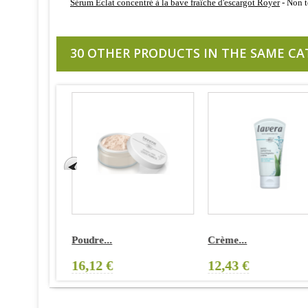
Sérum Eclat concentré à la bave fraîche d'escargot Royer
- Non t
30 OTHER PRODUCTS IN THE SAME CA
Poudre...
Crème...
16,12 €
12,43 €