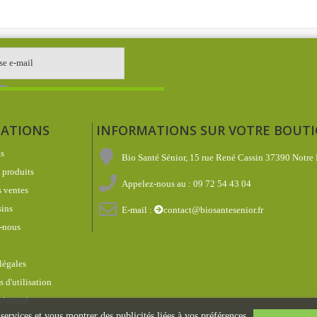
ATIONS
INFORMATIONS SUR VOTRE BOUT
s
Bio Santé Sénior, 15 rue René Cassin 37390 Notre
produits
Appelez-nous au :
09 72 54 43 04
 ventes
ins
E-mail :
contact@biosantesenior.fr
-nous
légales
 d'utilisation
écurisé
 services et vous montrer des publicités liées à vos préférences