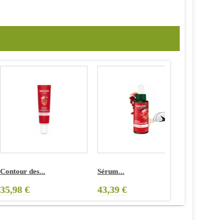
ontour des...
Sérum...
Gel d'Aloé
5,98 €
43,39 €
10,31 €