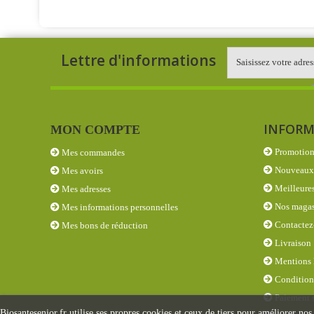
Lettre d'informations
INFORM
MON COMPTE
Promotion
Mes commandes
Nouveaux 
Mes avoirs
Meilleures
Mes adresses
Nos magas
Mes informations personnelles
Contactez
Mes bons de réduction
Livraison
Mentions 
Conditions
Paiement s
Biosantesenior.fr utilise ses propres cookies et ceux de tiers pour améliorer nos