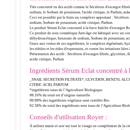
Très concentré en des actifs comme la Sécrétion d'escargot filtr
sodium, le Sorbate de potassium, l'acide citrique, le Parfum, aida
Ceci est possible par le biais un complexe apportant : Sécrétio
sodium, Sorbate de potassium, acide citrique, Parfum.
Le produit Sérum Eclat concentré à la bave fraîche d'escargot Roy
Ce produit de soin cosmétique Anti-âge est fabriqué avec un co
déhydroacétique, benzoate de sodium, Sorbate de potassium, aci
Grace aux vertus de ses ingrédients, le complexe régénérant, hydra
les ridules et les rides d'expression, et contre les irritations liées
Présentation des actifs : Sécrétion d'escargot filtrée, glycéri
acide citrique, Parfum
Ingrédients Sérum Eclat concentré à l
_SNAIL SECRETION FILTRATE*, GLYCERIN, BENZYL AL
CITRIC ACID, PARFUM
*ingrédients issus de l’Agriculture Biologique
98.10% du total est d’origine naturelle
99.98% des ingrédients végétaux sont certifiés Bio
92.58% du total des ingrédients sont issus de l’Agriculture Bio
Conseils d'utilisation Royer :
À utiliser matin et soir sur tout le visage en complément de la 