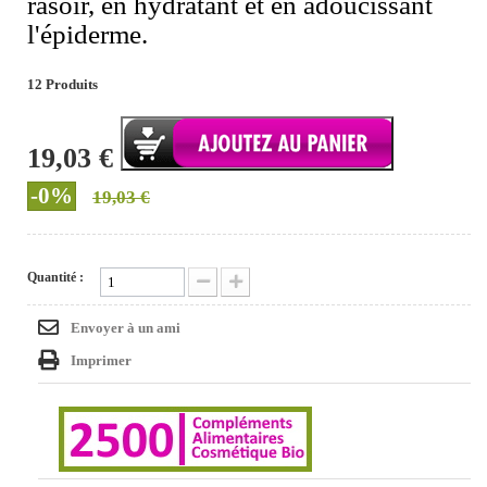
rasoir, en hydratant et en adoucissant
l'épiderme.
12
Produits
19,03 €
-0%
19,03 €
Quantité :
Envoyer à un ami
Imprimer