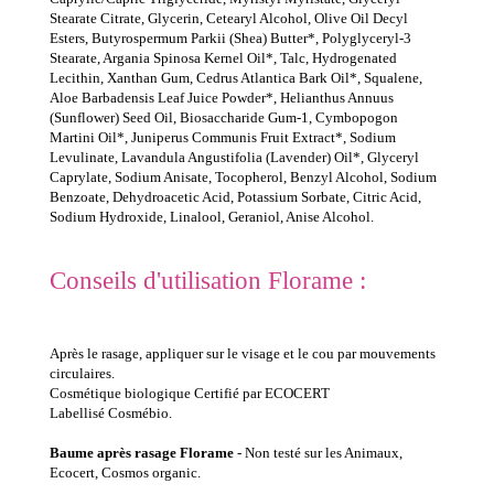
Stearate Citrate, Glycerin, Cetearyl Alcohol, Olive Oil Decyl
Esters, Butyrospermum Parkii (Shea) Butter*, Polyglyceryl-3
Stearate, Argania Spinosa Kernel Oil*, Talc, Hydrogenated
Lecithin, Xanthan Gum, Cedrus Atlantica Bark Oil*, Squalene,
Aloe Barbadensis Leaf Juice Powder*, Helianthus Annuus
(Sunflower) Seed Oil, Biosaccharide Gum-1, Cymbopogon
Martini Oil*, Juniperus Communis Fruit Extract*, Sodium
Levulinate, Lavandula Angustifolia (Lavender) Oil*, Glyceryl
Caprylate, Sodium Anisate, Tocopherol, Benzyl Alcohol, Sodium
Benzoate, Dehydroacetic Acid, Potassium Sorbate, Citric Acid,
Sodium Hydroxide, Linalool, Geraniol, Anise Alcohol.
Conseils d'utilisation Florame :
Après le rasage, appliquer sur le visage et le cou par mouvements
circulaires.
Cosmétique biologique Certifié par ECOCERT
Labellisé Cosmébio.
Baume après rasage Florame
- Non testé sur les Animaux,
Ecocert, Cosmos organic.