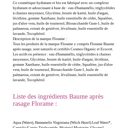
Ce cosmétique hydratant et bio est fabriqué avec un complexe
hydratant et adoucissant à base de : eau d'hamamélis, triglycérides
à chaines moyennes, Glycérine, beurre de karité, huile d'argan,
lécithine, gomme Xanthane, huile essentielle de cèdre, Squalène,
jus d'aloe vera, huile de tournesol, Biosaccharide Gum-1, huile de
palmarosa, extrait de genièvre, lévulinate, huile essentielle de
lavande, Tocophérol.
Description de la marque Florame :
Tous les produits de la marque Florame y compris Florame Baume
après rasage, sont naturels et certifiés Cosmos Organic et Ecocert.
Les actifs en présence : eau d'hamamélis, triglycérides à chaines
moyennes, Glycérine, beurre de karité, huile d'argan, lécithine,
gomme Xanthane, huile essentielle de cèdre, Squalène, jus d'aloe
vera, huile de tournesol, Biosaccharide Gum-1, huile de
palmarosa, extrait de genièvre, lévulinate, huile essentielle de
lavande, Tocophérol
Liste des ingrédients Baume après
rasage Florame :
Aqua (Water), Hamamelis Virginiana (Witch Hazel) Leaf Water*,
Caprylic/Capric Triglyceride, Myristyl Myristate, Glyceryl