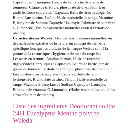
Capryliques / Capriques, Beurre de karité, cire de graine de
tournesol, Citrate de triéthyle, phosphate de di-amidon, Eau
purifiée, Coco-caprylates / Caprates, Huile de ricin hydrogénée,
Ricinoléate de zinc, Parfum, Huile essentielle de sauge, Vitamine
E, lactylate de Sodium Caproyle / Lauroyle, Palmitate de vitamine
C, Limonene, (Huiles essentielles naturelles et/ou d’extraits de
plantes).
Caractéristiques Weleda :
Des matières premières naturelles, ou
des molécules extraites de la nature, un concept de bien-être
spécifique font que les produits de la marque Weleda sont à la
pointe de la cosmétique d'hygiène et de soin du corps bio.
Les actifs en résumé : Amidon de maïs, Huile de tournesol,
triglycérides Capryliques / Capriques, Beurre de karité, cire de
graine de tournesol, Citrate de triéthyle, phosphate de di-amidon,
Eau purifiée, Coco-caprylates / Caprates, Huile de ricin
hydrogénée, Ricinoléate de zinc, Parfum, Huile essentielle de
sauge, Vitamine E, lactylate de Sodium Caproyle / Lauroyle,
Palmitate de vitamine C, Limonene, (Huiles essentielles naturelles
et/ou d’extraits de plantes)
Liste des ingrédients Déodorant solide
24H Eucalyptus Menthe poivrée
Weleda :