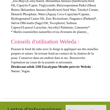
_Zea Mays (Corn) Starch, Helianthus Annuus (Sunflower) Seed
Oil, Caprylic/Capric Triglyceride, Butyrospermum Parkii (Shea)
Butter, Helianthus Annuus (Sunflower) Seed Wax, Triethyl Citrate,
Distarch Phosphate, Water (Aqua), Coco-Caprylate/Caprate,
Hydrogenated Castor Oil, Zinc Ricinoleate, Fragrance (Parfum)*,
Salvia Officinalis (Sage) Oil, Tocopherol, Sodium
Caproyl/Lauroyl Lactylate, Ascorbyl Palmitate, Limonene*.
* Huiles essentielles naturelles et/ou d'extraits de plantes._
Conseils d'utilisation Weleda :
Pousser le fond du tube avec le doigt et appliquer sur des aisselles
propres et saines. Sa texture fond au contact de la chaleur de la
peau. Conserver dans un endroit frais et sec. Renouveler
l'opération au cours de la journée si nécessaire.
Déodorant solide 24H Eucalyptus Menthe poivrée Weleda
-
Natrue, Vegan.
Lettre d'informations