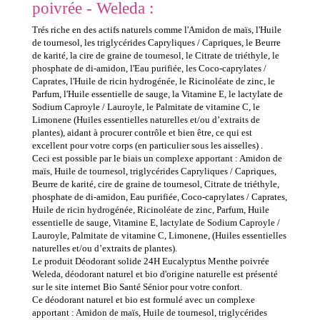
poivrée - Weleda :
Trés riche en des actifs naturels comme l'Amidon de maïs, l'Huile
de tournesol, les triglycérides Capryliques / Capriques, le Beurre
de karité, la cire de graine de tournesol, le Citrate de triéthyle, le
phosphate de di-amidon, l'Eau purifiée, les Coco-caprylates /
Caprates, l'Huile de ricin hydrogénée, le Ricinoléate de zinc, le
Parfum, l'Huile essentielle de sauge, la Vitamine E, le lactylate de
Sodium Caproyle / Lauroyle, le Palmitate de vitamine C, le
Limonene (Huiles essentielles naturelles et/ou d’extraits de
plantes), aidant à procurer contrôle et bien être, ce qui est
excellent pour votre corps (en particulier sous les aisselles) .
Ceci est possible par le biais un complexe apportant : Amidon de
maïs, Huile de tournesol, triglycérides Capryliques / Capriques,
Beurre de karité, cire de graine de tournesol, Citrate de triéthyle,
phosphate de di-amidon, Eau purifiée, Coco-caprylates / Caprates,
Huile de ricin hydrogénée, Ricinoléate de zinc, Parfum, Huile
essentielle de sauge, Vitamine E, lactylate de Sodium Caproyle /
Lauroyle, Palmitate de vitamine C, Limonene, (Huiles essentielles
naturelles et/ou d’extraits de plantes).
Le produit Déodorant solide 24H Eucalyptus Menthe poivrée
Weleda, déodorant naturel et bio d'origine naturelle est présenté
sur le site internet Bio Santé Sénior pour votre confort.
Ce déodorant naturel et bio est formulé avec un complexe
apportant : Amidon de maïs, Huile de tournesol, triglycérides