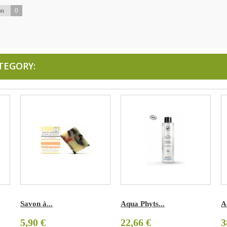
0
on
TEGORY:
Savon à...
Aqua Phyts...
A
5,90 €
22,66 €
3