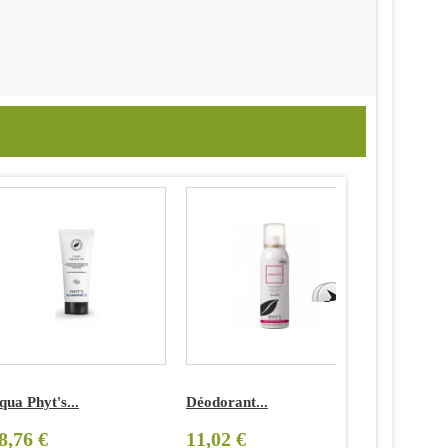
qua Phyt's...
Déodorant...
Soin...
8,76 €
11,02 €
29,54 €