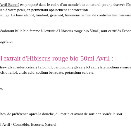
 Avril Beauté
est proposé dans le cadre d'un monde bio et naturel, pour préserver l'é
 bien à votre peau, en permettant apaisement et protection.
s rouge. La base alcool, linalool, geraniol, limonene permet de contrôler les mauvai
odorant bille bio femme à l'extrait d'Hibiscus rouge bio 50ml , sont certifiés Ecoce
ouge bio.
'extrait d'Hibiscus rouge bio 50ml Avril :
 straw glycosides, cetearyl alcohol, parfum, polyglyceryl-3 caprylate, sodium stearo
*, citronellol, citric acid, sodium benzoate, potassium sorbate.
e.
hes, de préférence après la douche, du matin et avant de sortir en soirée le soir.
l Avril - Cosmébio, Ecocert, Naturel.