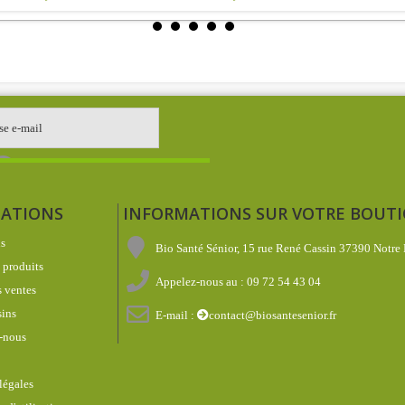
ATIONS
INFORMATIONS SUR VOTRE BOUT
s
Bio Santé Sénior, 15 rue René Cassin 37390 Notre
produits
Appelez-nous au :
09 72 54 43 04
 ventes
ins
E-mail :
contact@biosantesenior.fr
-nous
légales