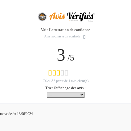
Voir l'attestation de confiance
Avis soumis à un contrôle
3
/5
Calculé à partir de
1
avis client(s)
Trier l'affichage des avis :
commande du 13/06/2024