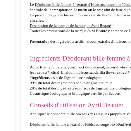
Le
Déodorant bille femme à l'extrait d'Hibiscus rouge bio 50ml
contrôle de la transpiration, le matin ou le soir, afin de faire du
Ce produit d'hygiène bio est proposé avec de l'extrait d'hibiscu
aisselles.
Description de la marque de la marque Avril Beauté
:
Toutes les productions de la marque Avril Beauté y compris ce Dé
Présentation des ingrédients actifs
: alcool, extraits d'hibiscus r
Ingrédients Déodorant bille femme à l
Aqua, triethyl citrate, glycerin, octyldodecanol, cetearyl wheat
leaf extract*, citral, linalool, hibiscus sabdariffa flower extract
*ingrédients issus de l'agriculture biologique.
99% du total des ingrédients sont d'origine naturelle.
20% du total des ingédients sont issus de l'agriculture biologiqu
Cosmétique écologique et biologique certifié par Ecocert
Conseils d'utilisation Avril Beauté:
Appliquer le déodorant bille bio sous des aisselles propres et sèc
Déodorant bille femme à l'extrait d'Hibiscus rouge bio 50ml Avri