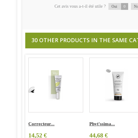
Cet avis vous a-t-il été utile ?
0
Oui
N
30 OTHER PRODUCTS IN THE SAME CA
Correcteur...
Phyt'ssima...
14,52 €
44,68 €