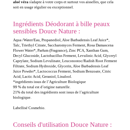
aloé véra
s'adapte à votre corps et surtout vos aisselles, que cela
soit en usage régulier ou exceptionnel.
Ingrédients Déodorant à bille peaux
sensibles Douce Nature :
Aqua /Water/Eau, Propanediol, Aloe Barbadensis Leaf Juice*,
Talc, Triethyl Citrate, Saccharomyces Ferment, Rosa Damascena
Flower Water*, Parfum (Fragrance), Zinc PCA, Xanthan Gum,
Decyl Glucoside, Lactobacillus Ferment, Levulinic Acid, Glyceryl
Caprylate, Sodium Levulinate, Leuconostoc/Radish Root Ferment
Filtrate, Sodium Hydroxide, Glycerin, Aloe Barbadensis Leaf
Juice Powder*, Lactococcus Ferment, Sodium Benzoate, Citric
Acid, Lactic Acid, Geraniol, Linalool.
*ingrédients issus de l’Agriculture Biologique
99 % du total est d’origine naturelle.
21% du total des ingrédients sont issus de l’agriculture
biologique.
Labellisé Cosmebio.
Conseils d'utilisation Douce Nature :