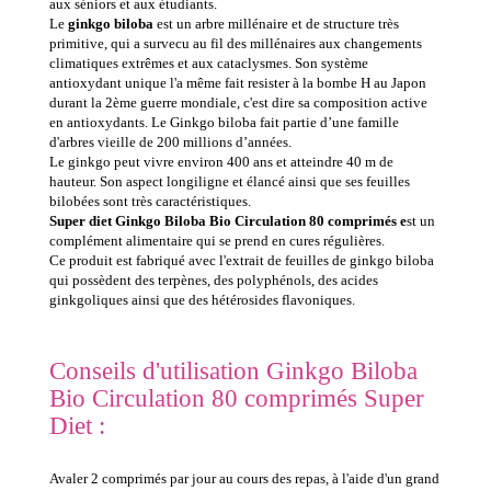
aux séniors et aux étudiants.
Le
ginkgo biloba
est un arbre millénaire et de structure très
primitive, qui a survecu au fil des millénaires aux changements
climatiques extrêmes et aux cataclysmes. Son système
antioxydant unique l'a même fait resister à la bombe H au Japon
durant la 2ème guerre mondiale, c'est dire sa composition active
en antioxydants. Le Ginkgo biloba fait partie d’une famille
d'arbres vieille de 200 millions d’années.
Le ginkgo peut vivre environ 400 ans et atteindre 40 m de
hauteur. Son aspect longiligne et élancé ainsi que ses feuilles
bilobées sont très caractéristiques.
Super diet Ginkgo Biloba Bio Circulation 80 comprimés e
st un
complément alimentaire qui se prend en cures régulières.
Ce produit est fabriqué avec l'extrait de feuilles de ginkgo biloba
qui possèdent des terpènes, des polyphénols, des acides
ginkgoliques ainsi que des hétérosides flavoniques.
Conseils d'utilisation Ginkgo Biloba
Bio Circulation 80 comprimés Super
Diet :
Avaler 2 comprimés par jour au cours des repas, à l'aide d'un grand