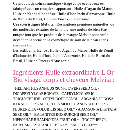
Ce produit de soin cosmétique visage corps et cheveux est
fabriqué avec un complexe apportant : Huile d'Argan du Maroc,
Huile de Kendi d'Indonésie, Huile d'Inca Inchi d'Amazonie, Huile
de Buriti du Brésil, Huile de Pracaxi d'Amazonie.
Caractéristiques Melvita :
Des matières premières naturelles, ou
des molécules extraites de la nature, une notion de bien-être
unique font que les produits de la marque Melvita sont sur le
devant de la scène de la cosmétique de soin de la peau et des
cheveux bio.
Les actifs en présence : Huile d'Argan du Maroc, Huile de Kendi
d'Indonésie, Huile d'Inca Inchi d'Amazonie, Huile de Buriti du
Brésil, Huile de Pracaxi d'Amazonie.
Ingrédients Huile extraordinaire L'Or
Bio visage corps et cheveux Melvita :
_HELIANTHUS ANNUUS (SUNFLOWER) SEED OIL -
DICAPRYLYLCARBONATE - CAPRYLIC/CAPRIC
TRIGLYCERIDE - OCTYLDODECANOL - ARGANIA SPINOSA
KERNEL OIL* - ALEURITES MOLUCCANUS SEED OIL* -
PLUKENETIA VOLUBILIS SEED OIL* - ADANSONIA DIGITATA
SEED OIL* - BALANITES ROXBURGHII SEED OIL* -
HIPPOPHAE RHAMNOIDES FRUIT OIL* - TOCOPHEROL -
PARFUM/FRAGRANCE - BENZYL SALICYLATE** -