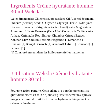
Ingrédients Crème hydratante homme
30 ml Weleda :
Water Simmondsia Chinensis (Jojoba) Seed Oil Alcohol Sesamum
Indicum (Sesame) Seed Oil Glycerin Glyceryl Oleate Hydrolyzed
Beeswax Hamamelis Virginiana (witch hazel) water Magnesium
Aluminum Silicate Beeswax (Cera Alba) Copernicia Cerifera Wax
Althaea Officinalis Root Extract Chondrus Crispus Extract
Xanthan Gum Sodium Beeswax Fragrance[1] Limonene[1]
Linalool[1] Benzyl Benzoate[1] Geraniol1 Citral[1] Coumarin[1]
Farnesol[1]
[1] Composé présent dans les huiles essentielles naturelles
Utilisation Weleda Crème hydratante
homme 30 ml :
Pour une action parfaite, Cette crème bio pour homme s'utilise
quotidiennement en soin de jour sur plusieurs semaines, après le
rasage et en soin de nuit. Cette crème hydratante bio permet de
calmer le feu du rasoir.