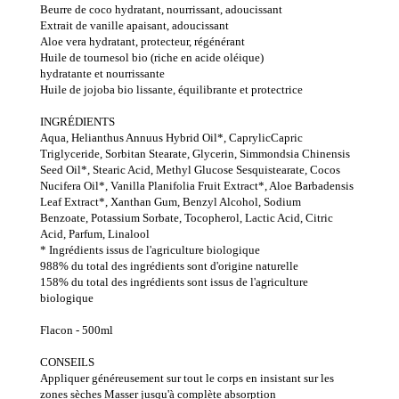
Beurre de coco hydratant, nourrissant, adoucissant
Extrait de vanille apaisant, adoucissant
Aloe vera hydratant, protecteur, régénérant
Huile de tournesol bio (riche en acide oléique)
hydratante et nourrissante
Huile de jojoba bio lissante, équilibrante et protectrice
INGRÉDIENTS
Aqua, Helianthus Annuus Hybrid Oil*, CaprylicCapric
Triglyceride, Sorbitan Stearate, Glycerin, Simmondsia Chinensis
Seed Oil*, Stearic Acid, Methyl Glucose Sesquistearate, Cocos
Nucifera Oil*, Vanilla Planifolia Fruit Extract*, Aloe Barbadensis
Leaf Extract*, Xanthan Gum, Benzyl Alcohol, Sodium
Benzoate, Potassium Sorbate, Tocopherol, Lactic Acid, Citric
Acid, Parfum, Linalool
* Ingrédients issus de l'agriculture biologique
988% du total des ingrédients sont d'origine naturelle
158% du total des ingrédients sont issus de l'agriculture
biologique
Flacon - 500ml
CONSEILS
Appliquer généreusement sur tout le corps en insistant sur les
zones sèches Masser jusqu'à complète absorption