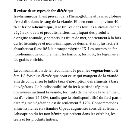
Il existe deux types de fer diététique :
fer-héminique
, Il est présent dans l'hémoglobine et la myoglobine
c'est à dire dans le sang de la viande. Elle en contient environ 40
% et
fer non-héminique,
Il se trouve dans tout les autres aliments :
végétaux, oeufs et produits laitiers. La plupart des produits
d'origine animale, y compris les fruits de mer, contiennent à la fois
du fer héminique et non héminique, ce dernier étant plus facile à
absorber car il est lié à la protoporphyrine IX. Les sources de fer
non-heminique comprennent les haricots, les noix, les légumes et
les grains enrichis.
La consommation de fer recommandée pour les
végétariens
doit
être 1,8 fois plus élevée que pour ceux qui mangent de la viande
afin de compenser le faible taux d'absorption des aliments à base
de végétaux. La biodisponibilité du fer à partir de régimes
omnivores incluant la viande, les fruits de mer et de la vitamine C
est d'environ 14-18%, tandis que la biodisponibilité du fer à partir
d'un régime végétarien est de seulement 5-12%. Consommer des
aliments riches en vitamine C peut augmenter considérablement
l'absorption du fer non héminique présent dans les céréales, les
œufs et les produits laitiers.