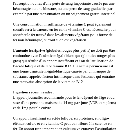
l'absorption du fer, d'une perte de sang importante causée par une
hémorragie ou une blessure, ou une perte de sang graduelle, par
exemple par une menstruation ou un saignement gastro-intestinal.
Une consommation insuffisante de
vitamine C
peut également
contribuer à la carence en fer car la vitamine C est nécessaire pour
absorber le fer trouvé dans les aliments végétaux (sous forme de
fer non-héminique) surtout si on est végétarien.
L'
anémie ferriprive
(globules rouges plus petits) ne doit pas être
confondue avec l'
anémie mégaloblastique
(globules rouges plus
gros) qui résulte d'un apport insuffisant et / ou de l'utilisation de
l’
acide folique
et de la
vitamine B12
. L
'anémie pernicieuse
est
une forme d'anémie mégaloblastique causée par un manque de
substance appelée facteur intrinsèque dans l'estomac qui entraîne
une mauvaise absorption de la vitamine B12.
Ingestion recommandée :
L‘apport journalier recommandé pour le fer dépend de l'âge et du
sexe d'une personne mais est de
14 mg par jour
(VNR européens)
et de 1mg pour le cuivre.
Un apport insuffisant en acide folique, en protéines, en oligo-
élément cuivre et en vitamine C peut contribuer à la carence en
fer. Un apport trop important en calcium va entraver l’assimilation