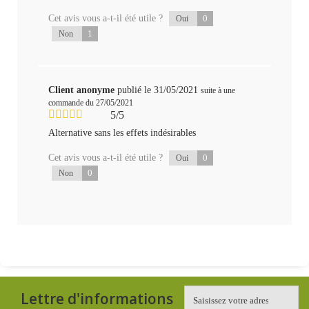
Cet avis vous a-t-il été utile ?
0
Oui
1
Non
Client anonyme
publié le 31/05/2021
suite à une
commande du 27/05/2021
5/5
Alternative sans les effets indésirables
Cet avis vous a-t-il été utile ?
0
Oui
0
Non
Lettre d'informations