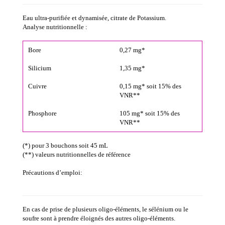
Eau ultra-purifiée et dynamisée, citrate de Potassium.
Analyse nutritionnelle :
Bore
0,27 mg*
Silicium
1,35 mg*
Cuivre
0,15 mg* soit 15% des
VNR**
Phosphore
105 mg* soit 15% des
VNR**
(*) pour 3 bouchons soit 45 mL
(**)
valeurs nutritionnelles de référence
Précautions d’emploi:
En cas de prise de plusieurs oligo-éléments, le sélénium ou le
soufre sont à prendre éloignés des autres oligo-éléments.