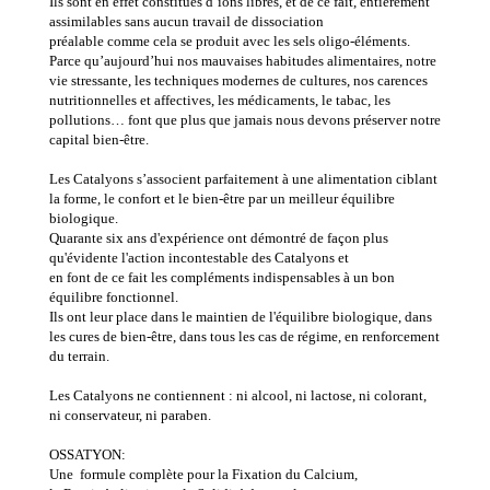
Ils sont en effet constitués d’ions libres, et de ce fait, entièrement
assimilables sans aucun travail de dissociation
préalable comme cela se produit avec les sels oligo-éléments.
Parce qu’aujourd’hui nos mauvaises habitudes alimentaires, notre
vie stressante, les techniques modernes de cultures, nos carences
nutritionnelles et affectives, les médicaments, le tabac, les
pollutions… font que plus que jamais nous devons préserver notre
capital bien-être.
Les Catalyons s’associent parfaitement à une alimentation ciblant
la forme, le confort et le bien-être par un meilleur équilibre
biologique.
Quarante six ans d'expérience ont démontré de façon plus
qu'évidente l'action incontestable des Catalyons et
en font de ce fait les compléments indispensables à un bon
équilibre fonctionnel.
Ils ont leur place dans le maintien de l'équilibre biologique, dans
les cures de bien-être, dans tous les cas de régime, en renforcement
du terrain.
Les Catalyons ne contiennent : ni alcool, ni lactose, ni colorant,
ni conservateur, ni paraben.
OSSATYON:
Une formule complète pour la
Fixation du Calcium,