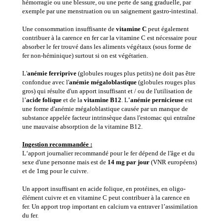
hémorragie ou une blessure, ou une perte de sang graduelle, par
exemple par une menstruation ou un saignement gastro-intestinal.
Une consommation insuffisante de
vitamine C
peut également
contribuer à la carence en fer car la vitamine C est nécessaire pour
absorber le fer trouvé dans les aliments végétaux (sous forme de
fer non-héminique) surtout si on est végétarien.
L'
anémie ferriprive
(globules rouges plus petits) ne doit pas être
confondue avec l'
anémie mégaloblastique
(globules rouges plus
gros) qui résulte d'un apport insuffisant et / ou de l'utilisation de
l’
acide folique
et de la
vitamine B12
. L
'anémie pernicieuse
est
une forme d'anémie mégaloblastique causée par un manque de
substance appelée facteur intrinsèque dans l'estomac qui entraîne
une mauvaise absorption de la vitamine B12.
Ingestion recommandée :
L‘apport journalier recommandé pour le fer dépend de l'âge et du
sexe d'une personne mais est de
14 mg par jour
(VNR européens)
et de 1mg pour le cuivre.
Un apport insuffisant en acide folique, en protéines, en oligo-
élément cuivre et en vitamine C peut contribuer à la carence en
fer. Un apport trop important en calcium va entraver l’assimilation
du fer.