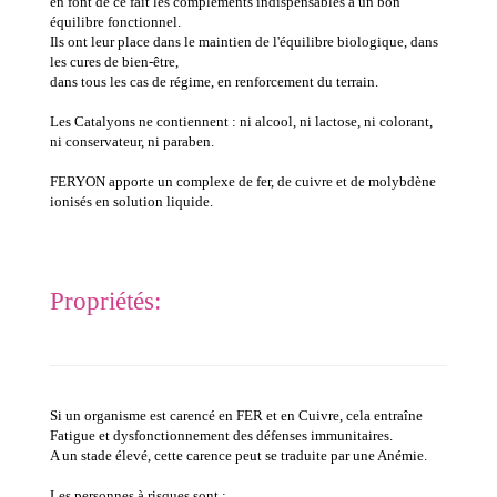
en font de ce fait les compléments indispensables à un bon
équilibre fonctionnel.
Ils ont leur place dans le maintien de l'équilibre biologique, dans
les cures de bien-être,
dans tous les cas de régime, en renforcement du terrain.
Les Catalyons ne contiennent : ni alcool, ni lactose, ni colorant,
ni conservateur, ni paraben.
FERYON apporte un complexe de fer, de cuivre et de molybdène
ionisés en solution liquide
.
Propriétés:
Si un organisme est carencé en FER et en Cuivre, cela entraîne
Fatigue et dysfonctionnement des défenses immunitaires.
A un stade élevé, cette carence peut se traduite par une Anémie.
Les personnes à risques sont :