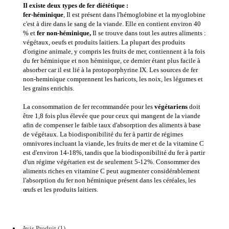
Il existe deux types de fer diététique :
fer-héminique
, Il est présent dans l'hémoglobine et la myoglobine
c'est à dire dans le sang de la viande. Elle en contient environ 40
% et
fer non-héminique,
Il se trouve dans tout les autres aliments :
végétaux, oeufs et produits laitiers. La plupart des produits
d'origine animale, y compris les fruits de mer, contiennent à la fois
du fer héminique et non héminique, ce dernier étant plus facile à
absorber car il est lié à la protoporphyrine IX. Les sources de fer
non-heminique comprennent les haricots, les noix, les légumes et
les grains enrichis.
La consommation de fer recommandée pour les
végétariens
doit
être 1,8 fois plus élevée que pour ceux qui mangent de la viande
afin de compenser le faible taux d'absorption des aliments à base
de végétaux. La biodisponibilité du fer à partir de régimes
omnivores incluant la viande, les fruits de mer et de la vitamine C
est d'environ 14-18%, tandis que la biodisponibilité du fer à partir
d'un régime végétarien est de seulement 5-12%. Consommer des
aliments riches en vitamine C peut augmenter considérablement
l'absorption du fer non héminique présent dans les céréales, les
œufs et les produits laitiers.
Avis Produit (1)