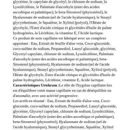
glycérine, le caprylate de glycéryl, le chlorure de sodium, la
Lysolécithine, le Palmitate d'ascorbyle (ester des acides
ascorbique et palmitique), le beta-Sitosterol (phytostérol), le
Hyaluronate de sodium (sel de l'acide hyaluronique), le Stearyl
glycyrrhetinate, le Squalène, le Xylitol (polyol), l'Oléate de
glycéryle, l'Ester d'acide citrique et glycérides d'huile de palme
hydrogénées, la Lécithine, la vitamine E, l'Acide lactique.
Ce produit de soin capillaire est fabriqué avec un complexe
apportant : Eau, Extrait de feuille d'aloe vera, Coco-glucoside,
coco-sulfate de sodium, Propanediol, Lauryl glucoside, glycérine,
Glyceryl caprylate, chlorure de sodium, Lysolécithine, Palmitate
d'ascorbyle (ester des acides ascorbique et palmitique), beta-
Sitosterol (phytostérol), Hyaluronate de sodium (sel de l'acide
hyaluronique), Stearyl glycyrrhetinate, Squalène, Xylitol (polyol),
Oléate de glycéryle, Ester d'acide citrique et glycérides d'huile de
palme hydrogénées, Lécithine, vitamine E, Acide lactique.
Caractéristiques Urtekram :
Le rôle de l'hygiène capillaire bio
est d'équilibrer votre masse capillaire en cas de déséquilibre ou
d'anomalie, avec une activité progressive.
Les actifs en résumé : Eau, Extrait de feuille d'aloe vera, Coco-
glucoside, coco-sulfate de sodium, Propanediol, Lauryl glucoside,
glycérine, Glyceryl caprylate, chlorure de sodium, Lysolécithine,
Palmitate d'ascorbyle (ester des acides ascorbique et palmitique),
beta-Sitosterol (phytostérol), Hyaluronate de sodium (sel de
l'acide hyaluronique), Stearyl glycyrrhetinate, Squalène, Xylitol