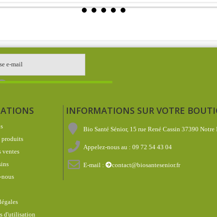
ATIONS
INFORMATIONS SUR VOTRE BOUT
s
Bio Santé Sénior, 15 rue René Cassin 37390 Notre
produits
Appelez-nous au :
09 72 54 43 04
 ventes
ins
E-mail :
contact@biosantesenior.fr
-nous
légales
 d'utilisation