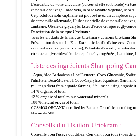
L'ensemble de votre chevelure (surtout si elle est blonde) va être
camomille sauvage, l'aloe vera, la base lavante végétale, le béta s
Ce produit de soin capillaire est proposé avec un complexe appor
de camomille allemande, Huile essentielle de camomille sauvage 
xanthane, Oléate de glycéryle, Ester d'acide citrique et glycéri
Description de la marque Urtekram :
Tous les produits de la marque Urtekram y compris Urtekram Sh
Présentation des actifs : Eau, Extrait de feuille d'aloe vera, Co
camomille sauvage (marocaine), Palmitate d'ascorbyle (ester des
citrique et glycérides d'huile de palme hydrogénées, Lécithine, 
Liste des ingrédients Shampoing Ca
_Aqua, Aloe Barbadensis Leaf Extract*, Coco-Glucoside, Sodiu
Palmitate, Beta-Sitosterol, Coco-Caprylate, Squalene, Xanthan 
(* = ingredient from organic farming, ** = made using organic i
14 % organic of total.
42 % organic of total minus water and minerals.
100 % natural origin of total.
COSMOS ORGANIC certified by Ecocert Greenlife according 
Flacon de 500ml._
Conseils d'utilisation Urtekram :
Conseillé pour l'usage quotidien. Convient pour tous types de 