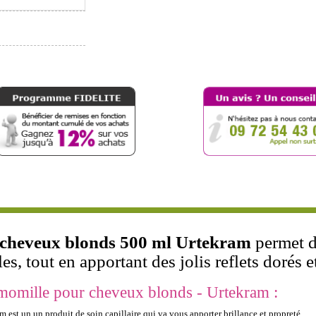
cheveux blonds 500 ml Urtekram
permet d
les, tout en apportant des jolis reflets dorés 
omille pour cheveux blonds - Urtekram :
t un un produit de soin capillaire qui va vous apporter brillance et propreté.