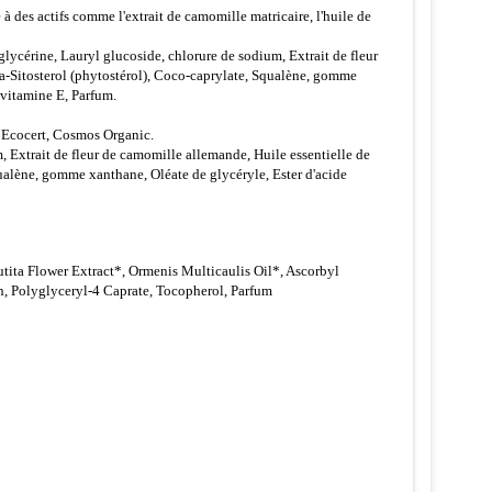
 à des actifs comme l'extrait de camomille matricaire, l'huile de
glycérine, Lauryl glucoside, chlorure de sodium, Extrait de fleur
ta-Sitosterol (phytostérol), Coco-caprylate, Squalène, gomme
 vitamine E, Parfum.
 Ecocert, Cosmos Organic.
m, Extrait de fleur de camomille allemande, Huile essentielle de
qualène, gomme xanthane, Oléate de glycéryle, Ester d'acide
ita Flower Extract*, Ormenis Multicaulis Oil*, Ascorbyl
n, Polyglyceryl-4 Caprate, Tocopherol, Parfum