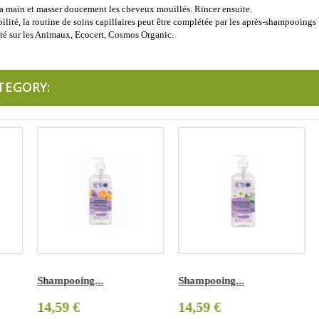
 la main et masser doucement les cheveux mouillés. Rincer ensuite.
lité, la routine de soins capillaires peut être complétée par les après-shampooing
té sur les Animaux, Ecocert, Cosmos Organic.
TEGORY:
Shampooing...
Shampooing...
S
14,59 €
14,59 €
1