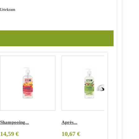
s Urtekram
hampooing...
Après...
shampooin
4,59 €
10,67 €
19,50 €