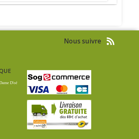
Nous suivre
IQUE
 Dame D'oé