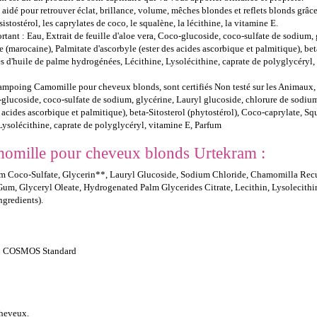
 aidé pour retrouver éclat, brillance, volume, mêches blondes et reflets blonds grâce
istostérol, les caprylates de coco, le squalène, la lécithine, la vitamine E.
tant : Eau, Extrait de feuille d'aloe vera, Coco-glucoside, coco-sulfate de sodium, 
(marocaine), Palmitate d'ascorbyle (ester des acides ascorbique et palmitique), be
des d'huile de palme hydrogénées, Lécithine, Lysolécithine, caprate de polyglycéryl,
ampoing Camomille pour cheveux blonds, sont certifiés Non testé sur les Animaux,
co-glucoside, coco-sulfate de sodium, glycérine, Lauryl glucoside, chlorure de sodiu
 acides ascorbique et palmitique), beta-Sitosterol (phytostérol), Coco-caprylate, S
Lysolécithine, caprate de polyglycéryl, vitamine E, Parfum
momille pour cheveux blonds Urtekram :
m Coco-Sulfate, Glycerin**, Lauryl Glucoside, Sodium Chloride, Chamomilla Recut
Gum, Glyceryl Oleate, Hydrogenated Palm Glycerides Citrate, Lecithin, Lysolecithi
ngredients).
to COSMOS Standard
cheveux.