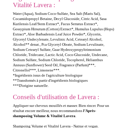
Vitalité Lavera :
Water (Aqua), Sodium Coco-Sulfate, Sea Salt (Maris Sal),
Cocamidopropyl Betaine, Decyl Glucoside, Citric Acid, Sasa
Kurilensis Leaf/Stem Extract*, Fucus Serratus Extract*,
Gossypium Hirsutum (Cotton) Extract*, Humulus Lupulus (Hops)
Extract*, Aloe Barbadensis Leaf Juice Powder*, Glycerin,
Glyceryl Undecylenate, Levulinic Acid, Cetearyl Alcohol,
Alcohol** denat., Pca Glyceryl Oleate, Sodium Levulinate,
Sodium Cetearyl Sulfate, Guar Hydroxypropyltrimonium
Chloride, Tridecane, Lactic Acid, Coco-Glucoside, Undecane,
Sodium Sulfate, Sodium Chloride, Tocopherol, Helianthus
Annuus (Sunflower) Seed Oil, Fragrance (Parfum)***,
Citronellol***, Limonene***.
*Ingrédients issus de l'agriculture biologique
**Transformés à partir d'ingrédients biologiques
***D'origine naturelle.
Conseils d'utilisation de Lavera :
Appliquer sur cheveux mouillés et masser. Bien rincer. Pour un
résultat encore meilleur, nous recommandons
l’Après-
shampooing Volume & Vitalité Lavera
.
Shampoing Volume et Vitalité Lavera - Natrue et vegan.