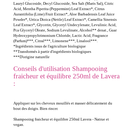
Lauryl Glucoside, Decyl Glucoside, Sea Salt (Maris Sal), Citric
Acid, Mentha Piperita (Peppermint) Leaf Extract*, Citrus
Aurantifolia (Lime) Fruit Extract*, Aloe Barbadensis Leaf Juice
Powder*, Urtica Dioica (Nettle) Leaf Extract*, Camellia Sinensis
Leaf Extract*, Glycerin, Glyceryl Undecylenate, Levulinic Acid,
Pca Glyceryl Oleate, Sodium Levulinate, Alcohol** denat., Guar
Hydroxypropyltrimonium Chloride, Lactic Acid, Fragrance
(Parfum)***, Citral***, Limonene***, Linalool***.
*Ingrédients issus de l'agriculture biologique
**Transformés à partir d'ingrédients biologiques
***D'origine naturelle
Conseils d'utilisation Shampooing
fraicheur et équilibre 250ml de Lavera
:
Appliquer sur les cheveux mouillés et masser délicatement du
bout des doigts. Bien rincer.
Shampooing fraicheur et équilibre 250ml Lavera - Natrue et
vegan.