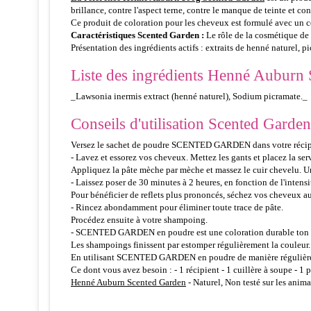
brillance, contre l'aspect terne, contre le manque de teinte et contr
Ce produit de coloration pour les cheveux est formulé avec un c
Caractéristiques Scented Garden :
Le rôle de la cosmétique de 
Présentation des ingrédients actifs : extraits de henné naturel, 
Liste des ingrédients Henné Auburn 
_Lawsonia inermis extract (henné naturel), Sodium picramate._
Conseils d'utilisation Scented Garden
Versez le sachet de poudre SCENTED GARDEN dans votre récipient.
- Lavez et essorez vos cheveux. Mettez les gants et placez la serv
Appliquez la pâte mèche par mèche et massez le cuir chevelu. Un
- Laissez poser de 30 minutes à 2 heures, en fonction de l'intens
Pour bénéficier de reflets plus prononcés, séchez vos cheveux au
- Rincez abondamment pour éliminer toute trace de pâte.
Procédez ensuite à votre shampoing.
- SCENTED GARDEN en poudre est une coloration durable ton s
Les shampoings finissent par estomper régulièrement la couleur.
En utilisant SCENTED GARDEN en poudre de manière régulière, v
Ce dont vous avez besoin : - 1 récipient - 1 cuillère à soupe - 1 p
Henné Auburn Scented Garden
- Naturel, Non testé sur les anim