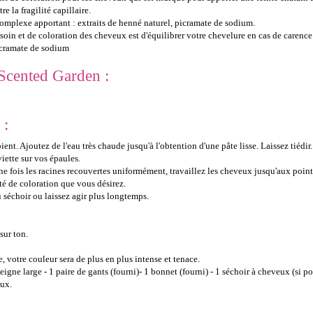
e la fragilité capillaire.
omplexe apportant : extraits de henné naturel, picramate de sodium.
soin et de coloration des cheveux est d'équilibrer votre chevelure en cas de carenc
picramate de sodium
Scented Garden :
 :
 Ajoutez de l'eau très chaude jusqu'à l'obtention d'une pâte lisse. Laissez tiédir.
iette sur vos épaules.
e fois les racines recouvertes uniformément, travaillez les cheveux jusqu'aux point
ité de coloration que vous désirez.
 séchoir ou laissez agir plus longtemps.
ur ton.
otre couleur sera de plus en plus intense et tenace.
eigne large - 1 paire de gants (fourni)- 1 bonnet (fourni) - 1 séchoir à cheveux (si po
aux.