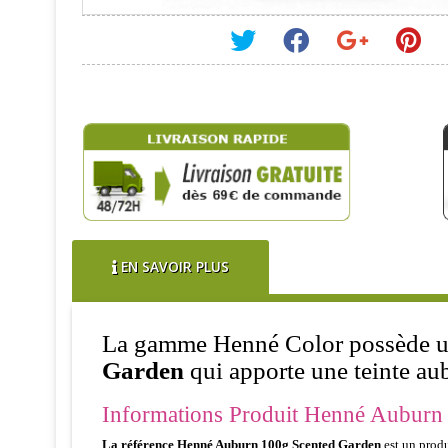
EN SAVOIR PLUS
La gamme Henné Color possède un 
Garden
qui apporte une teinte aub
Informations Produit Henné Auburn 
La référence Henné Auburn 100g Scented Garden
est un produ