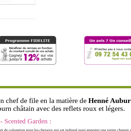
chef de file en la matière de
Henné Auburn
urn châtain avec des reflets roux et légers.
- Scented Garden :
it de coloration pour les cheveux qui est indiqué pour apporter une teinte chatain a