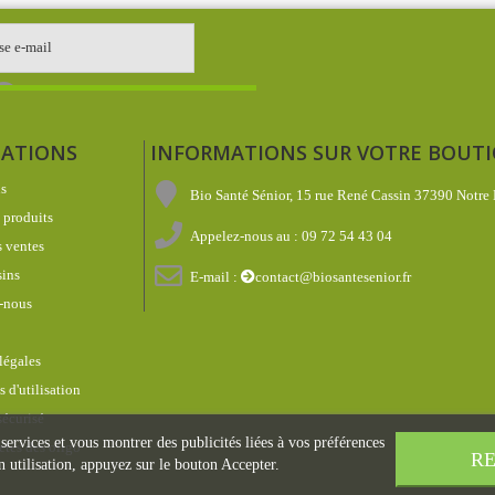
ATIONS
INFORMATIONS SUR VOTRE BOUT
s
Bio Santé Sénior, 15 rue René Cassin 37390 Notre
produits
Appelez-nous au :
09 72 54 43 04
 ventes
ins
E-mail :
contact@biosantesenior.fr
-nous
légales
 d'utilisation
écurisé
 services et vous montrer des publicités liées à vos préférences
étés des oligo
RE
 utilisation, appuyez sur le bouton Accepter.