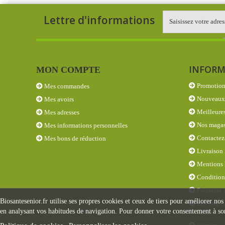
Lettre d'informations
INFORM
MON COMPTE
Promotion
Mes commandes
Nouveaux 
Mes avoirs
Meilleures
Mes adresses
Nos magas
Mes informations personnelles
Contactez
Mes bons de réduction
Livraison
Mentions 
Conditions
Paiement s
Biosantesenior.fr utilise ses propres cookies et ceux de tiers pour améliorer nos
Les Propri
en analysant vos habitudes de navigation. Pour donner votre consentement à son
éléments