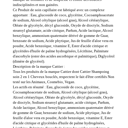
indisciplinées et non gainées.
Ce Produit de soin capillaire est fabriqué avec un complexe
apportant : Eau, glucoside de coco, glycérine, Cocoamphoacetate
de sodium, Alcool cétylique (alcool gras), Alcool cétéarylique,
Oléate de glycéryle, décyl glucoside, Oxyde de dioctyle, Sodium
stearoyl glutamate, acide citrique, Parfum, Acide lactique, Alcool
benzylique, ammonium quaternaire dérivé de gomme de Guar,
benzoate de sodium, Acide phytique, Jus de feuille d'aloe vera en
poudre, Acide benzoïque, vitamine E, Ester d'acide citrique et
glycérides d'huile de palme hydrogénées, Lécithine, Palmitate
d'ascorbyle (ester des acides ascorbique et palmitique), Diglycérol
(dimère de glycérol).
Description de la marque Cattier :
Tous les produits de la marque Cattier dont Cattier Shampoing
soin 2 en 1 Cheveux bouclés, respectent le fait d'être certifiés Non
testé sur les Animaux, Cosmebio, Vegan.
Les actifs en résumé : Eau, glucoside de coco, glycérine,
Cocoamphoacetate de sodium, Alcool cétylique (alcool gras),
Alcool cétéarylique, Oléate de glycéryle, décyl glucoside, Oxyde
de dioctyle, Sodium stearoyl glutamate, acide citrique, Parfum,
Acide lactique, Alcool benzylique, ammonium quaternaire dérivé
de gomme de Guar, benzoate de sodium, Acide phytique, Jus de
feuille d'aloe vera en poudre, Acide benzoïque, vitamine E, Ester
d'acide citrique et glycérides d'huile de palme hydrogénées,