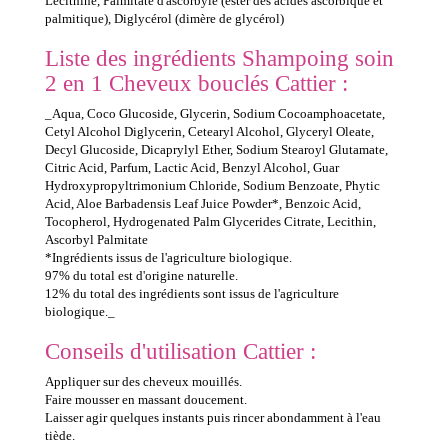
Lécithine, Palmitate d'ascorbyle (ester des acides ascorbique et
palmitique), Diglycérol (dimère de glycérol)
Liste des ingrédients Shampoing soin
2 en 1 Cheveux bouclés Cattier :
_Aqua, Coco Glucoside, Glycerin, Sodium Cocoamphoacetate,
Cetyl Alcohol Diglycerin, Cetearyl Alcohol, Glyceryl Oleate,
Decyl Glucoside, Dicaprylyl Ether, Sodium Stearoyl Glutamate,
Citric Acid, Parfum, Lactic Acid, Benzyl Alcohol, Guar
Hydroxypropyltrimonium Chloride, Sodium Benzoate, Phytic
Acid, Aloe Barbadensis Leaf Juice Powder*, Benzoic Acid,
Tocopherol, Hydrogenated Palm Glycerides Citrate, Lecithin,
Ascorbyl Palmitate
*Ingrédients issus de l'agriculture biologique.
97% du total est d'origine naturelle.
12% du total des ingrédients sont issus de l'agriculture
biologique._
Conseils d'utilisation Cattier :
Appliquer sur des cheveux mouillés.
Faire mousser en massant doucement.
Laisser agir quelques instants puis rincer abondamment à l'eau
tiède.