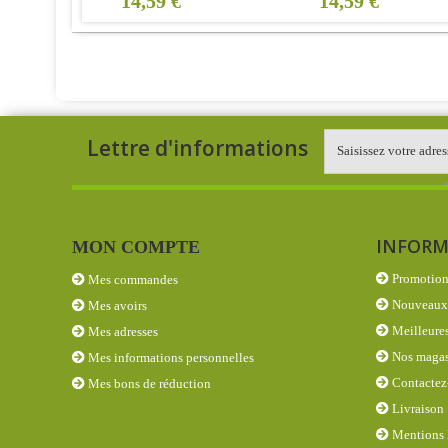
14,59 €
14,59 €
Lettre d'informations
INFORM
MON COMPTE
Promotion
Mes commandes
Nouveaux 
Mes avoirs
Meilleures
Mes adresses
Nos magas
Mes informations personnelles
Contactez
Mes bons de réduction
Livraison
Mentions 