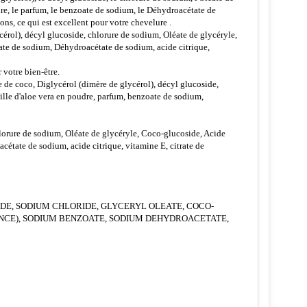
udre, le parfum, le benzoate de sodium, le Déhydroacétate de
ns, ce qui est excellent pour votre chevelure .
cérol), décyl glucoside, chlorure de sodium, Oléate de glycéryle,
zoate de sodium, Déhydroacétate de sodium, acide citrique,
 votre bien-être.
e de coco, Diglycérol (dimère de glycérol), décyl glucoside,
uille d'aloe vera en poudre, parfum, benzoate de sodium,
chlorure de sodium, Oléate de glycéryle, Coco-glucoside, Acide
acétate de sodium, acide citrique, vitamine E, citrate de
DE, SODIUM CHLORIDE, GLYCERYL OLEATE, COCO-
ANCE), SODIUM BENZOATE, SODIUM DEHYDROACETATE,