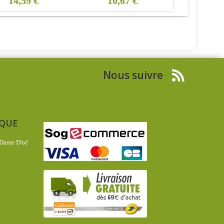
4,59 €
10,67 €
19,50 €
Nous suivre
IQUE
 Dame D'oé