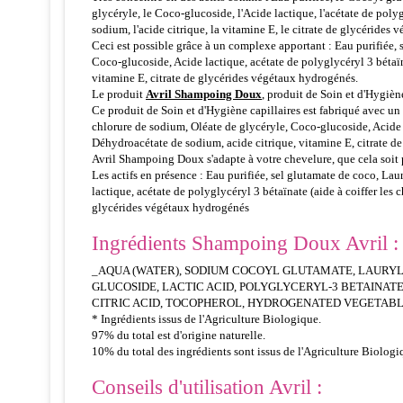
glycéryle, le Coco-glucoside, l'Acide lactique, l'acétate de poly
sodium, l'acide citrique, la vitamine E, le citrate de glycéride
Ceci est possible grâce à un complexe apportant : Eau purifiée, 
Coco-glucoside, Acide lactique, acétate de polyglycéryl 3 bétaïn
vitamine E, citrate de glycérides végétaux hydrogénés.
Le produit
Avril Shampoing Doux
, produit de Soin et d'Hygiène
Ce produit de Soin et d'Hygiène capillaires est fabriqué avec un
chlorure de sodium, Oléate de glycéryle, Coco-glucoside, Acide l
Déhydroacétate de sodium, acide citrique, vitamine E, citrate d
Avril Shampoing Doux s'adapte à votre chevelure, que cela soit pou
Les actifs en présence : Eau purifiée, sel glutamate de coco, La
lactique, acétate de polyglycéryl 3 bétaïnate (aide à coiffer les
glycérides végétaux hydrogénés
Ingrédients Shampoing Doux Avril :
_AQUA (WATER), SODIUM COCOYL GLUTAMATE, LAURYL
GLUCOSIDE, LACTIC ACID, POLYGLYCERYL-3 BETAINAT
CITRIC ACID, TOCOPHEROL, HYDROGENATED VEGETABL
* Ingrédients issus de l'Agriculture Biologique.
97% du total est d'origine naturelle.
10% du total des ingrédients sont issus de l'Agriculture Biologi
Conseils d'utilisation Avril :