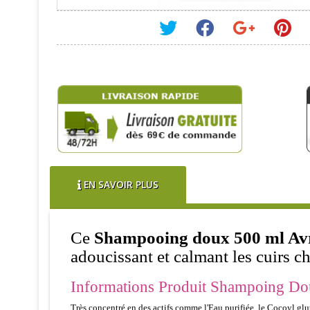
EN SAVOIR PLUS
Ce
Shampooing doux 500 ml Avr
adoucissant et calmant les cuirs c
Informations Produit Shampoing Dou
Très concentré en des actifs comme l'Eau purifiée, le Cocoyl glu