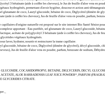
glycéryl 3 bétaïnate (aide à coiffer les cheveux), le Jus de feuille d'aloe vera en po
s végétaux hydrogénés, permettant d'avoir hygiène, douceur et action anti-démangeaiso
sel glutamate de coco, Lauryl glucoside, bétaine de coco, Diglycérol (dimère de gly
ate (aide à coiffer les cheveux), Jus de feuille d'aloe vera en poudre, parfum, ben
 capillaires d'origine naturelle est proposé sur le site internet Bio Santé Sénior pour
 complexe apportant : Eau purifiée, sel glutamate de coco, Lauryl glucoside, bétain
actique, acétate de polyglycéryl 3 bétaïnate (aide à coiffer les cheveux), Jus de fe
e glycérides végétaux hydrogénés.
r laver, hydrater, nourrir et restructurer la trame capillaire.
uryl glucoside, bétaine de coco, Diglycérol (dimère de glycérol), décyl glucoside, 
 cheveux), Jus de feuille d'aloe vera en poudre, parfum, benzoate de sodium, Déhydro
 GLUCOSIDE, COCAMIDOPROPYL BETAINE, DIGLYCERIN, DECYL GLUCOSI
E ACETATE, ALOE BARBADENSIS LEAF JUICE POWDER*, PARFUM (FRAGR
E GLYCERIDES CITRATE.
que._