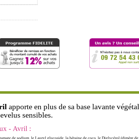
il
apporte en plus de sa base lavante végétale
hevelus sensibles.
x - Avril :
tamate de sodium, le Lauryl glucoside, la bétaine de coco, le Diglycérol (dimère de g