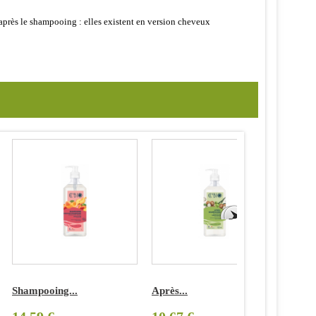
après le shampooing : elles existent en version cheveux
hampooing...
Après...
shampooin