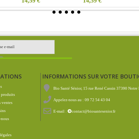
14,59 €
14,59 €
1
ATIONS
INFORMATIONS SUR VOTRE BOUT
s
Bio Santé Sénior, 15 rue René Cassin 37390 Notre
produits
Appelez-nous au :
09 72 54 43 04
 ventes
ins
E-mail :
contact@biosantesenior.fr
-nous
légales