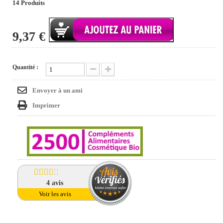
14
Produits
9,37 €
Quantité :
Envoyer à un ami
Imprimer
4
avis
Voir les avis