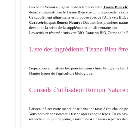
Bio Santé Sénior a jugé utile de référencer cette
Tisane Bien êt
detox et dépuratif car la Tisane Bien être du foie possède la capa
Ce supplément alimentaire est proposé avec de l'Anis vert BIO, d
Caractéristiques Romon Nature :
Des matières premières nature
devant de la scène de la supplémentation alimentaire bio.
Les actifs en résumé : Anis vert BIO, Romarin BIO, Citronnelle B
Liste des ingrédients Tisane Bien êt
Préparation aromatisée bio pour infusion - Anis Vert graine bio, R
Plantes issues de l'agriculture biologique.
Conseils d'utilisation Romon Nature 
Laissez infuser votre sachet-dose dans une tasse d'eau chaude p
Vous pouvez consommer 1 tisane après chaque repas. Ou en cas de 
respectant un jour de jeûne, à raison de 4 à 5 tasses réparties dan