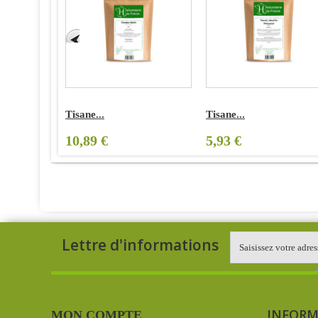
Tisane...
Tisane...
10,89 €
5,93 €
Lettre d'informations
INFORM
MON COMPTE