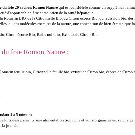
re du foie 20 sachets Romon Nature
qui est considérée comme un supplément aliment
cité d'apporter bien-être et maintien de la santé hépatique.
u Romarin BIO, de la Citronnelle Bio, du Citron écorce Bio, du radis noir bio, des 
lles, ou des molécules extraites de la nature, une conception de bien-être unique 
io, Citron écorce Bio, Radis noir bio, Extraits de Citron Bio.
re du foie Romon Nature :
omarin feuille bio, Citronnelle feuille bio, extrait de Citron bio, écorce de Citron 
:
endant 4 à 5 minutes.
forts désagrèments, une alimentation trop riche et votre organisme est surchargé, 
s la journée.