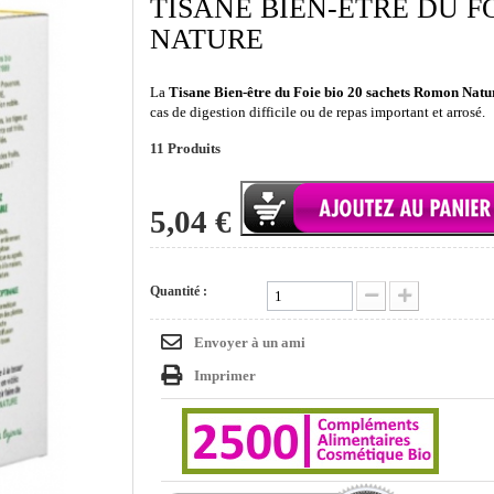
TISANE BIEN-ÊTRE DU F
NATURE
La
Tisane Bien-être du Foie bio 20 sachets Romon Natu
cas de digestion difficile ou de repas important et arrosé.
11
Produits
5,04 €
Quantité :
Envoyer à un ami
Imprimer