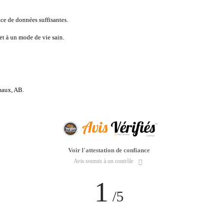
ce de données suffisantes.
 et à un mode de vie sain.
maux, AB.
Voir l'attestation de confiance
Avis soumis à un contrôle
1
/5