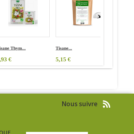
isane Thym...
Tisane...
tisane...
,93 €
5,15 €
5,24 €
Nous suivre
IQUE