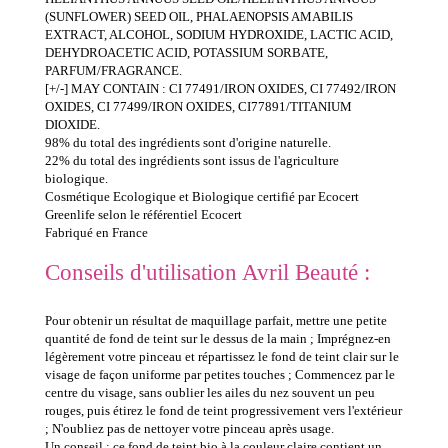
(SUNFLOWER) SEED OIL, PHALAENOPSIS AMABILIS
EXTRACT, ALCOHOL, SODIUM HYDROXIDE, LACTIC ACID,
DEHYDROACETIC ACID, POTASSIUM SORBATE,
PARFUM/FRAGRANCE.
[+/-] MAY CONTAIN : CI 77491/IRON OXIDES, CI 77492/IRON
OXIDES, CI 77499/IRON OXIDES, CI77891/TITANIUM
DIOXIDE.
98% du total des ingrédients sont d'origine naturelle.
22% du total des ingrédients sont issus de l'agriculture
biologique.
Cosmétique Ecologique et Biologique certifié par Ecocert
Greenlife selon le référentiel Ecocert
Fabriqué en France
Conseils d'utilisation Avril Beauté :
Pour obtenir un résultat de maquillage parfait, mettre une petite
quantité de fond de teint sur le dessus de la main ; Imprégnez-en
légèrement votre pinceau et répartissez le fond de teint clair sur le
visage de façon uniforme par petites touches ; Commencez par le
centre du visage, sans oublier les ailes du nez souvent un peu
rouges, puis étirez le fond de teint progressivement vers l'extérieur
; N'oubliez pas de nettoyer votre pinceau après usage.
Un conseil :
ce fond de teint bio à la couleur claire contient un