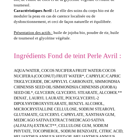
tournesol.
Caractéristiques Avril :
Le rôle des soins du corps bio est de
moduler la peau en cas de carence localisée ou de
dysfonctionnement, et ceci de façon naturelle et équilibrée.
Présentation des actifs :
huile de jojoba bio, poudre de riz, huile
de tournesol et glycérine végétale.
Ingrédients Fond de teint Perle Avril :
AQUA/WATER, COCOS NUCIFERA FRUIT WATER/COCOS
NUCIFERA (COCONUT) FRUIT WATER*, CAPRYLIC/CAPRIC
TRIGLYCERIDE, DICAPRYLYL CARBONATE, SIMMONDSIA
CHINENSIS SEED OIL/SIMMONDSIA CHINENSIS (JOJOBA)
SEED OIL*, GLYCERIN, GLYCERYL STEARATE, ALCOHOL**
DENAT., LAURYL LAURATE, POLYGLYCERYL-2
DIPOLYHYDROXYSTEARATE, BENZYL ALCOHOL,
MICROCRYSTALLINE CELLULOSE, SODIUM STEAROYL
GLUTAMATE, GLYCERYL CAPRYLATE, XANTHAN GUM,
MEDICAGO SATIVA EXTRACT/MEDICAGO SATIVA
(ALFALFA) EXTRACT**, CELLULOSE GUM, SODIUM
PHYTATE, TOCOPHEROL, SODIUM BENZOATE, CITRIC ACID,
HELIANTHUS ANNUUS SEED OIL/HELIANTHUS ANNUUS