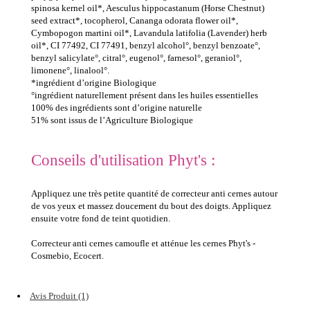
spinosa kernel oil*, Aesculus hippocastanum (Horse Chestnut)
seed extract*, tocopherol, Cananga odorata flower oil*,
Cymbopogon martini oil*, Lavandula latifolia (Lavender) herb
oil*, CI 77492, CI 77491, benzyl alcohol°, benzyl benzoate°,
benzyl salicylate°, citral°, eugenol°, farnesol°, geraniol°,
limonene°, linalool°.
*ingrédient d’origine Biologique
°ingrédient naturellement présent dans les huiles essentielles
100% des ingrédients sont d’origine naturelle
51% sont issus de l’Agriculture Biologique
Conseils d'utilisation Phyt's :
Appliquez une très petite quantité de correcteur anti cernes autour
de vos yeux et massez doucement du bout des doigts. Appliquez
ensuite votre fond de teint quotidien.
Correcteur anti cernes camoufle et atténue les cernes Phyt's -
Cosmebio, Ecocert.
Avis Produit (1)