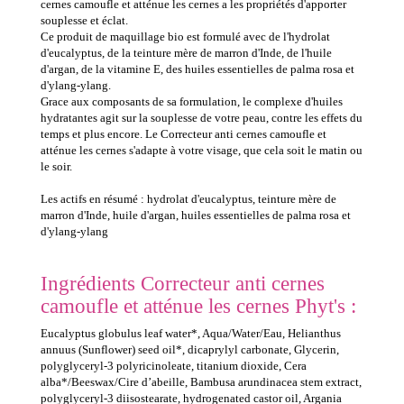
cernes camoufle et atténue les cernes a les propriétés d'apporter
souplesse et éclat.
Ce produit de maquillage bio est formulé avec de l'hydrolat
d'eucalyptus, de la teinture mère de marron d'Inde, de l'huile
d'argan, de la vitamine E, des huiles essentielles de palma rosa et
d'ylang-ylang.
Grace aux composants de sa formulation, le complexe d'huiles
hydratantes agit sur la souplesse de votre peau, contre les effets du
temps et plus encore. Le Correcteur anti cernes camoufle et
atténue les cernes s'adapte à votre visage, que cela soit le matin ou
le soir.
Les actifs en résumé : hydrolat d'eucalyptus, teinture mère de
marron d'Inde, huile d'argan, huiles essentielles de palma rosa et
d'ylang-ylang
Ingrédients Correcteur anti cernes
camoufle et atténue les cernes Phyt's :
Eucalyptus globulus leaf water*, Aqua/Water/Eau, Helianthus
annuus (Sunflower) seed oil*, dicaprylyl carbonate, Glycerin,
polyglyceryl-3 polyricinoleate, titanium dioxide, Cera
alba*/Beeswax/Cire d’abeille, Bambusa arundinacea stem extract,
polyglyceryl-3 diisostearate, hydrogenated castor oil, Argania