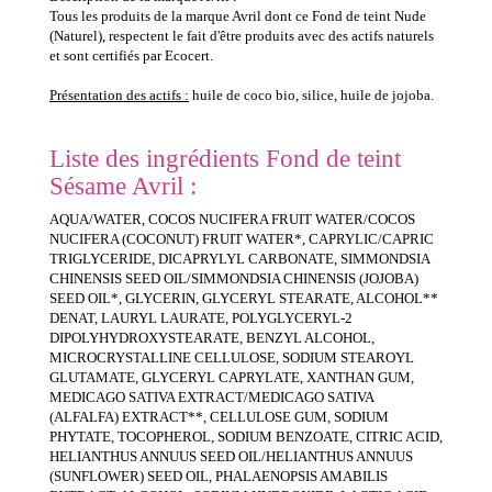
Tous les produits de la marque Avril dont ce Fond de teint Nude
(Naturel), respectent le fait d'être produits avec des actifs naturels
et sont certifiés par Ecocert.
Présentation des actifs :
huile de coco bio, silice, huile de jojoba.
Liste des ingrédients Fond de teint
Sésame Avril :
AQUA/WATER, COCOS NUCIFERA FRUIT WATER/COCOS
NUCIFERA (COCONUT) FRUIT WATER*, CAPRYLIC/CAPRIC
TRIGLYCERIDE, DICAPRYLYL CARBONATE, SIMMONDSIA
CHINENSIS SEED OIL/SIMMONDSIA CHINENSIS (JOJOBA)
SEED OIL*, GLYCERIN, GLYCERYL STEARATE, ALCOHOL**
DENAT, LAURYL LAURATE, POLYGLYCERYL-2
DIPOLYHYDROXYSTEARATE, BENZYL ALCOHOL,
MICROCRYSTALLINE CELLULOSE, SODIUM STEAROYL
GLUTAMATE, GLYCERYL CAPRYLATE, XANTHAN GUM,
MEDICAGO SATIVA EXTRACT/MEDICAGO SATIVA
(ALFALFA) EXTRACT**, CELLULOSE GUM, SODIUM
PHYTATE, TOCOPHEROL, SODIUM BENZOATE, CITRIC ACID,
HELIANTHUS ANNUUS SEED OIL/HELIANTHUS ANNUUS
(SUNFLOWER) SEED OIL, PHALAENOPSIS AMABILIS