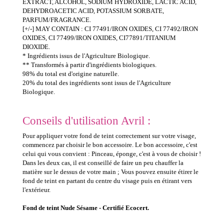
EXTRACT, ALCOHOL, SODIUM HYDROXIDE, LACTIC ACID,
DEHYDROACETIC ACID, POTASSIUM SORBATE,
PARFUM/FRAGRANCE.
[+/-] MAY CONTAIN : CI 77491/IRON OXIDES, CI 77492/IRON
OXIDES, CI 77499/IRON OXIDES, CI77891/TITANIUM
DIOXIDE.
* Ingrédients issus de l'Agriculture Biologique.
** Transformés à partir d'ingrédients biologiques.
98% du total est d'origine naturelle.
20% du total des ingrédients sont issus de l'Agriculture
Biologique.
Conseils d'utilisation Avril :
Pour appliquer votre fond de teint correctement sur votre visage,
commencez par choisir le bon accessoire. Le bon accessoire, c'est
celui qui vous convient : Pinceau, éponge, c'est à vous de choisir !
Dans les deux cas, il est conseillé de faire un peu chauffer la
matière sur le dessus de votre main ; Vous pouvez ensuite étirer le
fond de teint en partant du centre du visage puis en étirant vers
l'extérieur.
Fond de teint Nude Sésame - Certifié Ecocert.