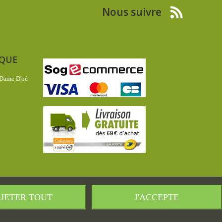
Nous suivre
IQUE
 Dame D'oé
JETER TOUT
J'ACCEPTE