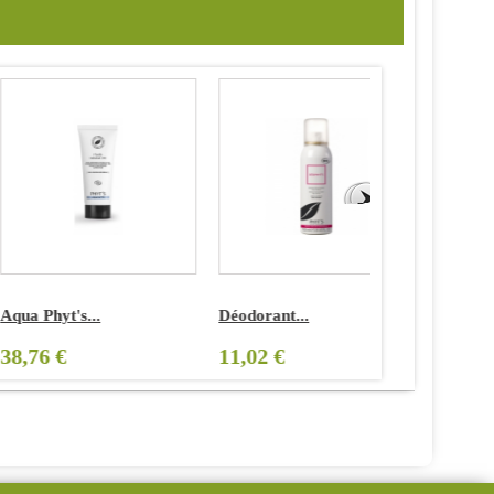
qua Phyt's...
Déodorant...
Soin...
8,76 €
11,02 €
29,54 €