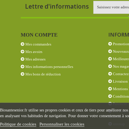
Lettre d'informations
INFORM
MON COMPTE
Promotion
Mes commandes
Nouveaux 
Mes avoirs
Meilleures
Mes adresses
Nos magas
Mes informations personnelles
Contactez
Mes bons de réduction
Livraison
Mentions 
Conditions
Paiement s
Biosantesenior.fr utilise ses propres cookies et ceux de tiers pour améliorer nos
Les Propri
en analysant vos habitudes de navigation. Pour donner votre consentement à son
éléments
sitemap
Politique de cookies
Personnaliser les cookies