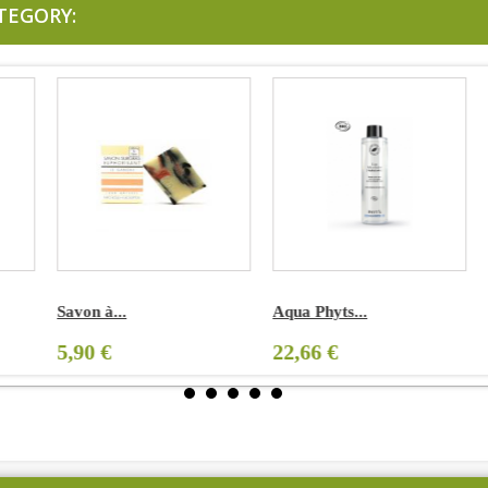
TEGORY:
Savon à...
Aqua Phyts...
A
5,90 €
22,66 €
3