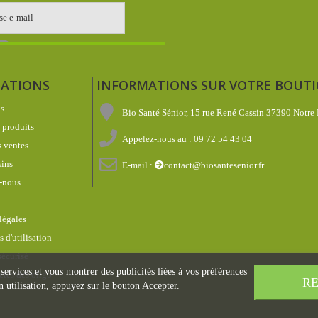
ATIONS
INFORMATIONS SUR VOTRE BOUT
s
Bio Santé Sénior, 15 rue René Cassin 37390 Notre
produits
Appelez-nous au :
09 72 54 43 04
 ventes
ins
E-mail :
contact@biosantesenior.fr
-nous
légales
 d'utilisation
écurisé
 services et vous montrer des publicités liées à vos préférences
étés des oligo
RE
 utilisation, appuyez sur le bouton Accepter.