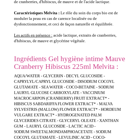
de cranberries, d'hibiscus, de mauve et de l'acide lactique.
Caractéristiques Melvita :
Le rôle du soin du corps bio est de
moduler la peau en cas de carence localisée ou de
dysfonctionnement, et ceci de façon naturelle et équilibrée.
Les actifs en présence :
acide lactique, extraits de cranberries,
d'hibiscus, de mauve et glycérine végétale.
Ingrédients Gel hygiène intime Mauve
Cranberry Hibiscus 225ml Melvita :
AQUA/WATER - GLYCERIN - DECYL GLUCOSIDE -
CAPRYLYL/CAPRYL GLUCOSIDE - DISODIUM COCOYL
GLUTAMATE - SEA WATER - COCO-BETAINE - SODIUM
LAURYL GLUCOSE CARBOXYLATE - VACCINIUM
MACROCARPON (CRANBERRY) FRUIT EXTRACT* -
HIBISCUS SABDARIFFA FLOWER EXTRACT* - MALVA
SYLVESTRIS (MALLOW) FLOWER EXTRACT* - HORDEUM
VULGARE EXTRACT* - HYDROGENATED PALM
GLYCERIDES CITRATE - GLYCERYL OLEATE - XANTHAN
GUM - LAURYL GLUCOSIDE - LACTIC ACID -
SODIUM SWEETALMONDAMPHOACETATE - SODIUM
COCOYL GLUTAMATE - LEVULINIC ACID - COCO-