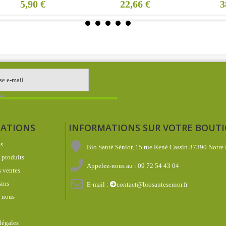
5,90 €
22,66 €
3
ATIONS
INFORMATIONS SUR VOTRE BOUT
s
Bio Santé Sénior, 15 rue René Cassin 37390 Notre
produits
Appelez-nous au :
09 72 54 43 04
 ventes
ins
E-mail :
contact@biosantesenior.fr
-nous
légales