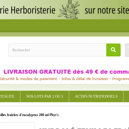
ITALITE
NOS LOTS PAR 2 OU 3
ACTIFS NUTRITIONNELS
illes fraîches d'eucalyptus 200 ml Phyt's