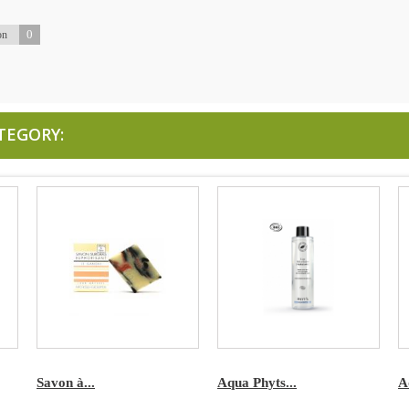
0
on
TEGORY:
Savon à...
Aqua Phyts...
A