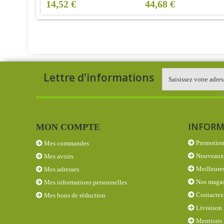
14,52 €
44,68 €
Lettre d'informations
INFORM
MON COMPTE
Promotion
Mes commandes
Nouveaux 
Mes avoirs
Meilleures
Mes adresses
Nos magas
Mes informations personnelles
Contactez
Mes bons de réduction
Livraison
Mentions 