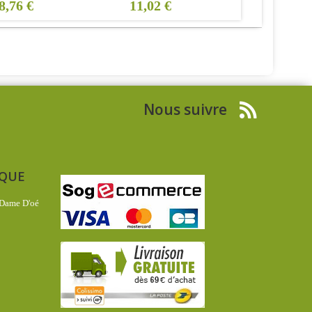
8,76 €
11,02 €
29,54 €
Nous suivre
IQUE
 Dame D'oé