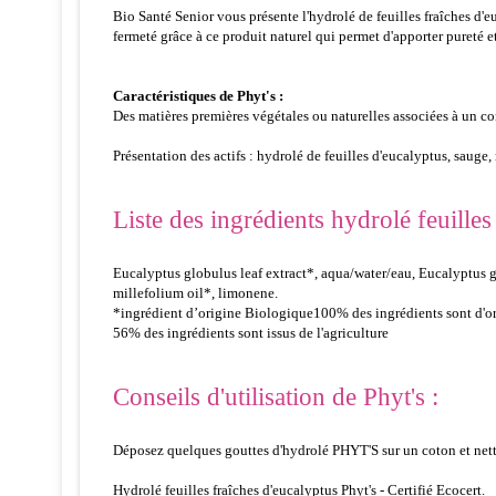
Bio Santé Senior vous présente l'hydrolé de feuilles fraîches d'
fermeté grâce à ce produit naturel qui permet d'apporter pureté et
Caractéristiques de Phyt's :
Des matières premières végétales ou naturelles associées à un co
Présentation des actifs : hydrolé de feuilles d'eucalyptus, sauge, 
Liste des ingrédients hydrolé feuilles
Eucalyptus globulus leaf extract*, aqua/water/eau, Eucalyptus glo
millefolium oil*, limonene.
*ingrédient d’origine Biologique
100% des ingrédients sont d'or
56% des ingrédients sont issus de l'agriculture
Conseils d'utilisation de Phyt's :
Déposez quelques gouttes d'hydrolé PHYT'S sur un coton et nett
Hydrolé feuilles fraîches d'eucalyptus Phyt's - Certifié Ecocert.