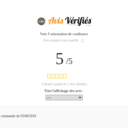
Voir l'attestation de confiance
Avis soumis à un contrôle
5
/5
Calculé à partir de
1
avis client(s)
Trier l'affichage des avis :
ne commande du 05/08/2018