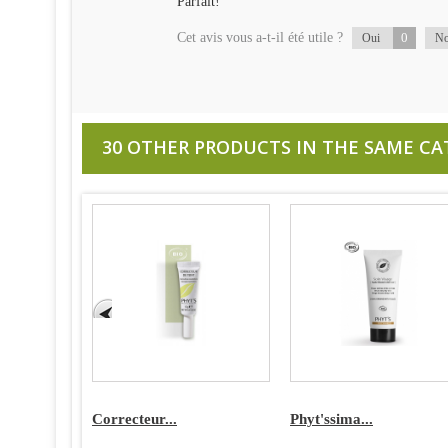
Parfait!
Cet avis vous a-t-il été utile ?
0
Oui
N
30 OTHER PRODUCTS IN THE SAME CA
Correcteur...
Phyt'ssima...