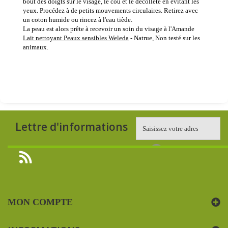
bout des doigts sur le visage, le cou et le décolleté en évitant les
yeux. Procédez à de petits mouvements circulaires. Retirez avec
un coton humide ou rincez à l'eau tiède.
La peau est alors prête à recevoir un soin du visage à l'Amande
Lait nettoyant Peaux sensibles Weleda
- Natrue, Non testé sur les
animaux.
Lettre d'informations
MON COMPTE