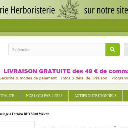
ITALITE
NOS LOTS PAR 2 OU 3
ACTIFS NUTRITIONNELS
assage à l'arnica BIO 50ml Weleda