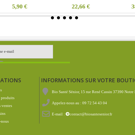
5,90 €
22,66 €
3
ATIONS
INFORMATIONS SUR VOTRE BOUT
s
Bio Santé Sénior, 15 rue René Cassin 37390 Notre
produits
Appelez-nous au :
09 72 54 43 04
 ventes
ins
E-mail :
contact@biosantesenior.fr
-nous