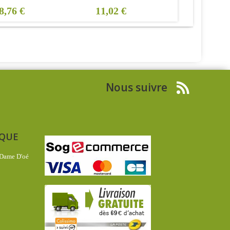
8,76 €
11,02 €
29,54 €
Nous suivre
IQUE
 Dame D'oé