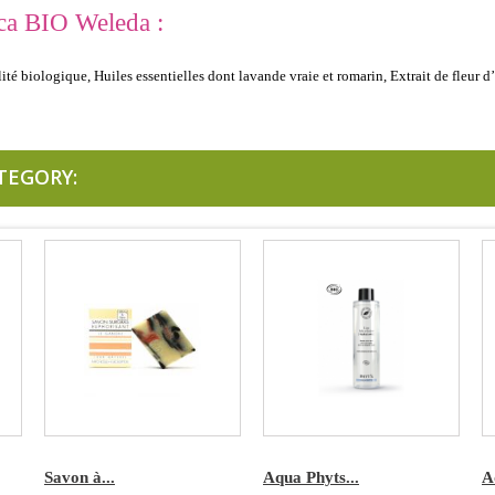
ica BIO Weleda :
té biologique, Huiles essentielles dont lavande vraie et romarin, Extrait de fleur d’
TEGORY:
Savon à...
Aqua Phyts...
A