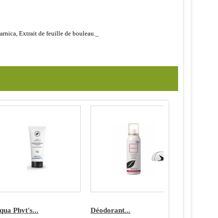
arnica, Extrait de feuille de bouleau._
qua Phyt's...
Déodorant...
Soin...