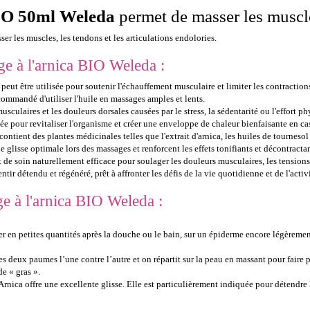
BIO 50ml Weleda
permet de masser les muscles
er les muscles, les tendons et les articulations endolories.
e à l'arnica BIO Weleda :
peut être utilisée pour soutenir l'échauffement musculaire et limiter les contraction
recommandé d'utiliser l'huile en massages amples et lents.
culaires et les douleurs dorsales causées par le stress, la sédentarité ou l'effort p
isée pour revitaliser l'organisme et créer une enveloppe de chaleur bienfaisante en ca
ontient des plantes médicinales telles que l'extrait d'arnica, les huiles de tournesol 
glisse optimale lors des massages et renforcent les effets tonifiants et décontractan
e soin naturellement efficace pour soulager les douleurs musculaires, les tensions et 
ir détendu et régénéré, prêt à affronter les défis de la vie quotidienne et de l'acti
ge à l'arnica BIO Weleda :
iquer en petites quantités après la douche ou le bain, sur un épiderme encore légère
es deux paumes l’une contre l’autre et on répartit sur la peau en massant pour faire p
de « gras ».
ica offre une excellente glisse. Elle est particulièrement indiquée pour détendre les 