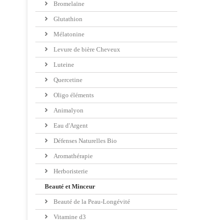
Bromelaïne
Glutathion
Mélatonine
Levure de bière Cheveux
Luteine
Quercetine
Oligo éléments
Animalyon
Eau d'Argent
Défenses Naturelles Bio
Aromathérapie
Herboristerie
Beauté et Minceur
Beauté de la Peau-Longévité
Vitamine d3