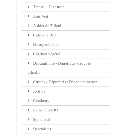
Transit – Digestion
Anis Vert
Aubier de Tilleul
Chlorella BIO
Nettoyer le foie
Charbon végétal
Dépuratif bio - Diurétique -Trouble
urinaire
Citroaky Dépuratif et Décontamination
Xylitol
Cranberry
Radis noir BIO
Symbiosal
Specialités